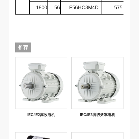
1800
56
F56HC3M4D
575
6
推荐
IEC/IE2高效电机
IEC/IE3高级效率电机