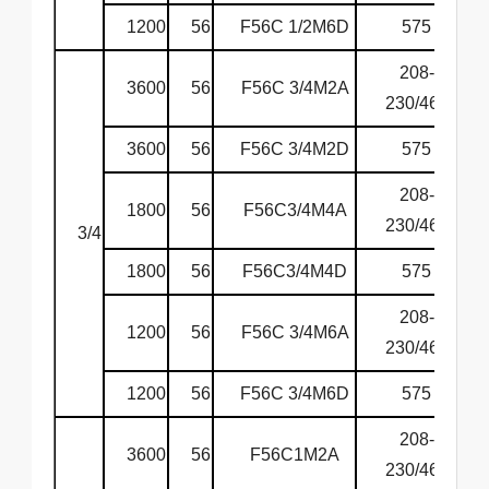
1200
56
F56C 1/2M6D
575
6
208-
3600
56
F56C 3/4M2A
6
230/460
3600
56
F56C 3/4M2D
575
6
208-
1800
56
F56C3/4M4A
6
230/460
3/4
1800
56
F56C3/4M4D
575
6
208-
1200
56
F56C 3/4M6A
6
230/460
1200
56
F56C 3/4M6D
575
6
208-
3600
56
F56C1M2A
6
230/460