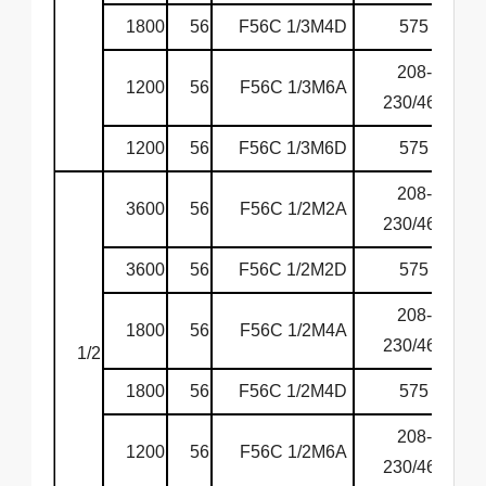
1800
56
F56C 1/3M4D
575
6
208-
1200
56
F56C 1/3M6A
6
230/460
1200
56
F56C 1/3M6D
575
6
208-
3600
56
F56C 1/2M2A
6
230/460
3600
56
F56C 1/2M2D
575
6
208-
1800
56
F56C 1/2M4A
6
230/460
1/2
1800
56
F56C 1/2M4D
575
6
208-
1200
56
F56C 1/2M6A
6
230/460