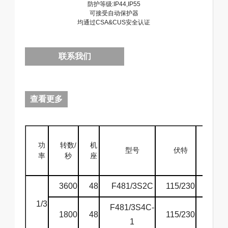
防护等级:IP44,IP55
可接受自动保护器
均通过CSA&CUS安全认证
联系我们
查看更多
功
转数/
机
赫
型号
伏特
率
秒
座
兹
3600
48
F481/3S2C
115/230
60
1/3
F481/3S4C-
1800
48
115/230
60
1