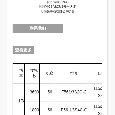
防护等级:I P44
均通过CSA&CUS安全认证
可接受手动或自动保护器
联系我们
查看更多
功
转数/
机座
型号
伏特
率
秒
115/208-
3600
56
F561/3S2C-C
230
1/3
115/208-
1800
56
F56 1/3S4C-C
230