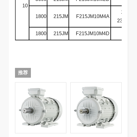
10
208-
1800
215JM
F215JM10M4A
230/460
1800
215JM
F215JM10M4D
575
推荐