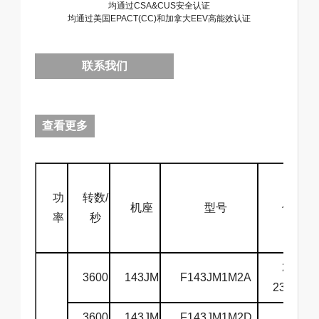
均通过CSA&CUS安全认证
均通过美国EPACT(CC)和加拿大EEV高能效认证
联系我们
查看更多
功
转数/
机座
型号
伏特
率
秒
208-
3600
143JM
F143JM1M2A
230/460
3600
143JM
F143JM1M2D
575